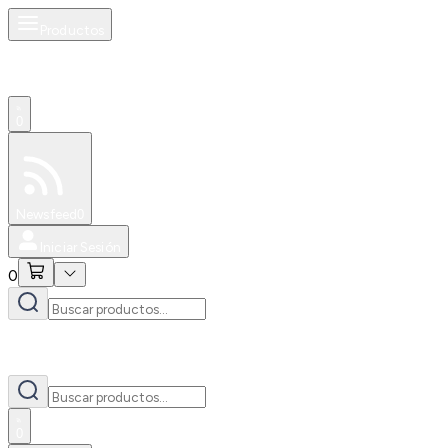
Productos
0
Especiales
Newsfeed
0
Iniciar Sesión
0
0