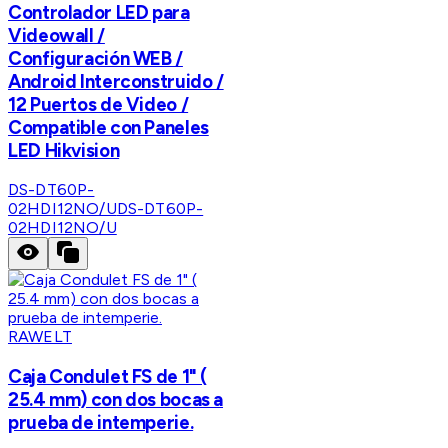
Controlador LED para
Videowall /
Configuración WEB /
Android Interconstruido /
12 Puertos de Video /
Compatible con Paneles
LED Hikvision
DS-DT60P-
02HDI12NO/U
DS-DT60P-
02HDI12NO/U
RAWELT
Caja Condulet FS de 1" (
25.4 mm) con dos bocas a
prueba de intemperie.