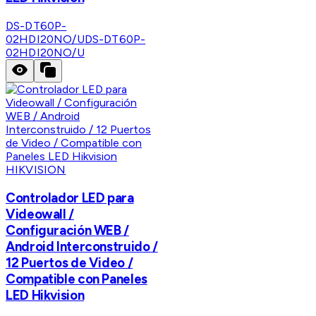
DS-DT60P-
02HDI20NO/U
DS-DT60P-
02HDI20NO/U
HIKVISION
Controlador LED para
Videowall /
Configuración WEB /
Android Interconstruido /
12 Puertos de Video /
Compatible con Paneles
LED Hikvision