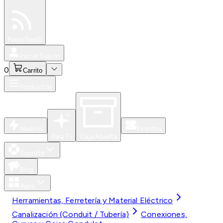
Especiales
Newsfeed
0
Iniciar Sesión
0
Carrito
Productos
Nuevos
Eventos
Para Ti
Caja Abierta
Soporte
Blog
Apps
Herramientas, Ferretería y Material Eléctrico
Canalización (Conduit / Tubería)
Conexiones,