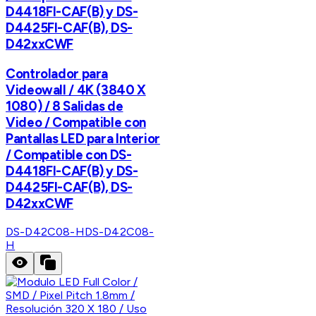
D4418FI-CAF(B) y DS-
D4425FI-CAF(B), DS-
D42xxCWF
Controlador para
Videowall / 4K (3840 X
1080) / 8 Salidas de
Video / Compatible con
Pantallas LED para Interior
/ Compatible con DS-
D4418FI-CAF(B) y DS-
D4425FI-CAF(B), DS-
D42xxCWF
DS-D42C08-H
DS-D42C08-
H