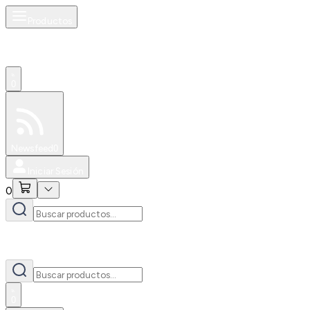
Productos
0
Especiales
Newsfeed
0
Iniciar Sesión
0
0