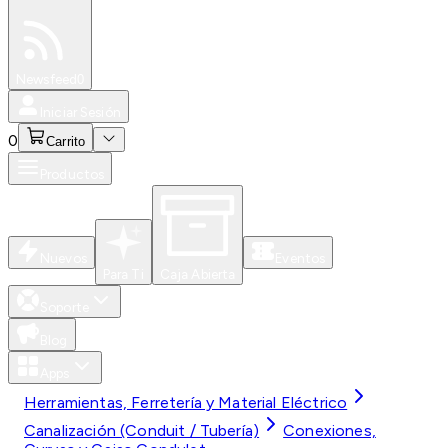
Especiales
Newsfeed
0
Iniciar Sesión
0
Carrito
Productos
Nuevos
Eventos
Para Ti
Caja Abierta
Soporte
Blog
Apps
Herramientas, Ferretería y Material Eléctrico
Canalización (Conduit / Tubería)
Conexiones,