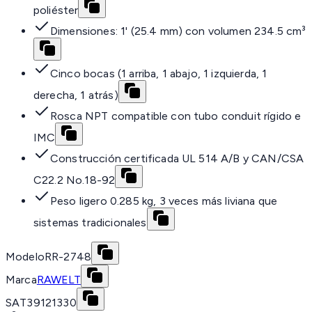
poliéster
Dimensiones: 1' (25.4 mm) con volumen 234.5 cm³
Cinco bocas (1 arriba, 1 abajo, 1 izquierda, 1
derecha, 1 atrás)
Rosca NPT compatible con tubo conduit rígido e
IMC
Construcción certificada UL 514 A/B y CAN/CSA
C22.2 No.18-92
Peso ligero 0.285 kg, 3 veces más liviana que
sistemas tradicionales
Modelo
RR-2748
Marca
RAWELT
SAT
39121330