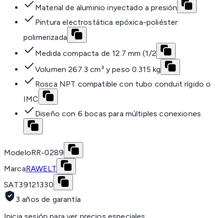
Material de aluminio inyectado a presión
Pintura electrostática epóxica-poliéster
polimerizada
Medida compacta de 12.7 mm (1/2
Volumen 267.3 cm³ y peso 0.315 kg
Rosca NPT compatible con tubo conduit rígido o
IMC
Diseño con 6 bocas para múltiples conexiones
Modelo
RR-0289
Marca
RAWELT
SAT
39121330
3 años de garantía
Inicia sesión para ver precios especiales