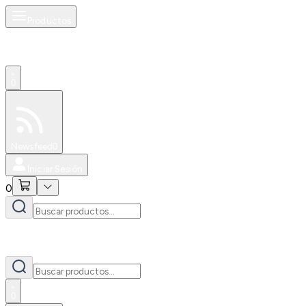
Productos
0
Especiales
Newsfeed
0
Iniciar Sesión
0
0