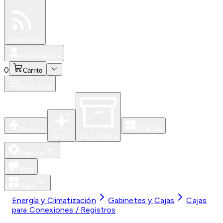
Especiales
Newsfeed
0
Iniciar Sesión
0
Carrito
Productos
Nuevos
Eventos
Para Ti
Caja Abierta
Soporte
Blog
Apps
Energía y Climatización
Gabinetes y Cajas
Cajas
para Conexiones / Registros