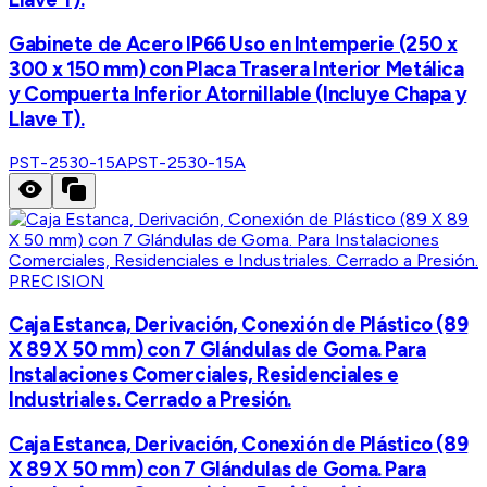
Gabinete de Acero IP66 Uso en Intemperie (250 x
300 x 150 mm) con Placa Trasera Interior Metálica
y Compuerta Inferior Atornillable (Incluye Chapa y
Llave T).
PST-2530-15A
PST-2530-15A
PRECISION
Caja Estanca, Derivación, Conexión de Plástico (89
X 89 X 50 mm) con 7 Glándulas de Goma. Para
Instalaciones Comerciales, Residenciales e
Industriales. Cerrado a Presión.
Caja Estanca, Derivación, Conexión de Plástico (89
X 89 X 50 mm) con 7 Glándulas de Goma. Para