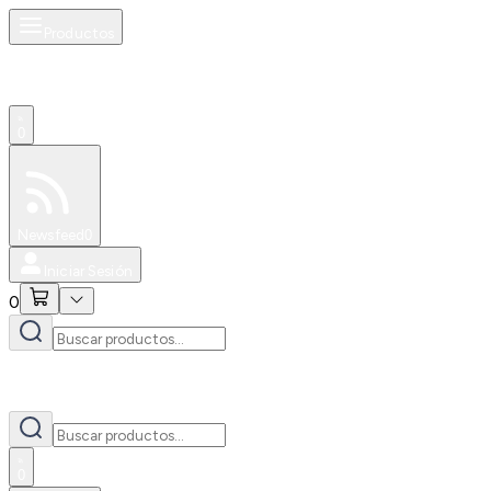
Productos
0
Especiales
Newsfeed
0
Iniciar Sesión
0
0