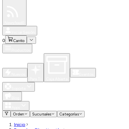
Especiales
Newsfeed
0
Iniciar Sesión
0
Carrito
Productos
Nuevos
Eventos
Para Ti
Caja Abierta
Soporte
Blog
Apps
Orden
Sucursales
Categorías
Inicio