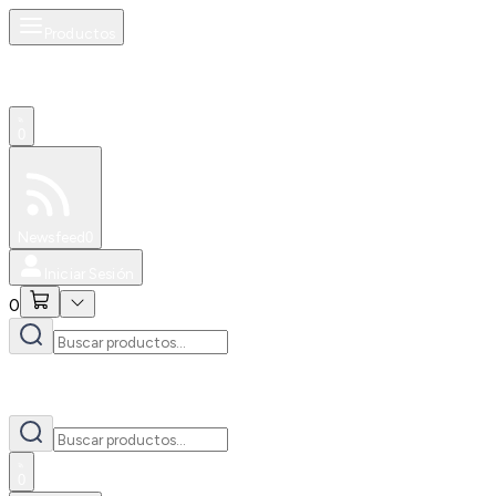
Productos
0
Especiales
Newsfeed
0
Iniciar Sesión
0
0