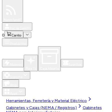
Especiales
Newsfeed
0
Iniciar Sesión
0
Carrito
Productos
Nuevos
Eventos
Para Ti
Caja Abierta
Soporte
Blog
Apps
Herramientas, Ferretería y Material Eléctrico
Gabinetes y Cajas (NEMA / Registros)
Gabinetes