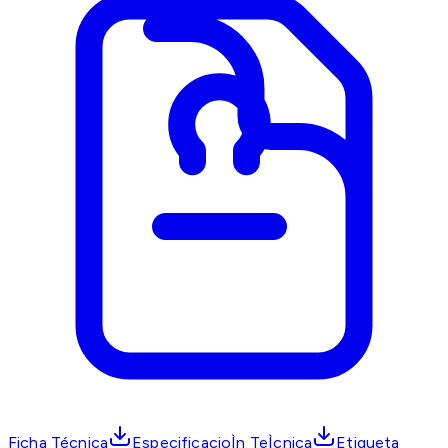
Ficha Técnica
EspecificacioÌn TeÌcnica
Etiqueta