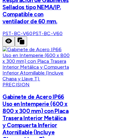
Respiración de Gabinetes
Sellados tipo NEMA/IP.
Compatible con
ventilador de 60 mm.
PST-BC-V60
PST-BC-V60
PRECISION
Gabinete de Acero IP66
Uso en Intemperie (600 x
800 x 300 mm) con Placa
Trasera Interior Metálica
y Compuerta Inferior
Atornillable (Incluye