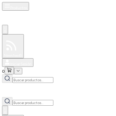
Productos
0
Especiales
Newsfeed
0
Iniciar Sesión
0
0