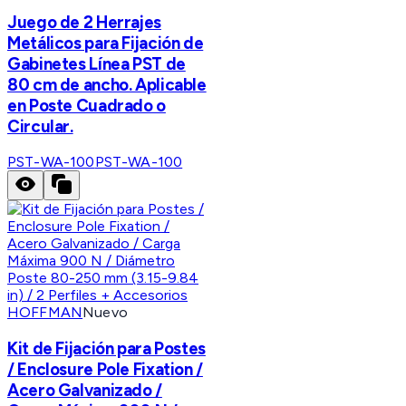
Juego de 2 Herrajes
Metálicos para Fijación de
Gabinetes Línea PST de
80 cm de ancho. Aplicable
en Poste Cuadrado o
Circular.
PST-WA-100
PST-WA-100
HOFFMAN
Nuevo
Kit de Fijación para Postes
/ Enclosure Pole Fixation /
Acero Galvanizado /