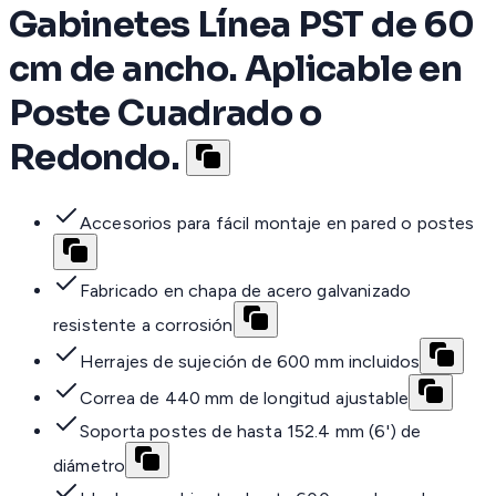
Gabinetes Línea PST de 60
cm de ancho. Aplicable en
Poste Cuadrado o
Redondo.
Accesorios para fácil montaje en pared o postes
Fabricado en chapa de acero galvanizado
resistente a corrosión
Herrajes de sujeción de 600 mm incluidos
Correa de 440 mm de longitud ajustable
Soporta postes de hasta 152.4 mm (6') de
diámetro