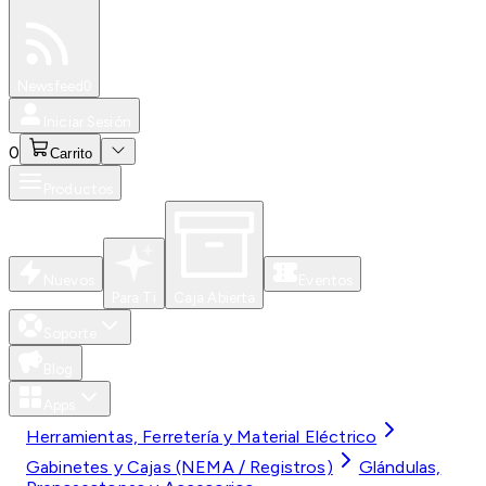
Especiales
Newsfeed
0
Iniciar Sesión
0
Carrito
Productos
Nuevos
Eventos
Para Ti
Caja Abierta
Soporte
Blog
Apps
Herramientas, Ferretería y Material Eléctrico
Gabinetes y Cajas (NEMA / Registros)
Glándulas,