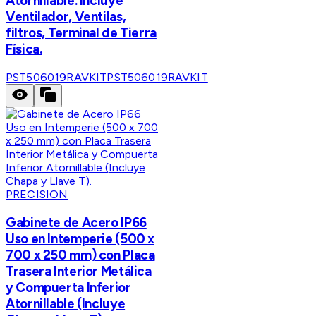
Atornillable. Incluye
Ventilador, Ventilas,
filtros, Terminal de Tierra
Física.
PST506019RAVKIT
PST506019RAVKIT
PRECISION
Gabinete de Acero IP66
Uso en Intemperie (500 x
700 x 250 mm) con Placa
Trasera Interior Metálica
y Compuerta Inferior
Atornillable (Incluye