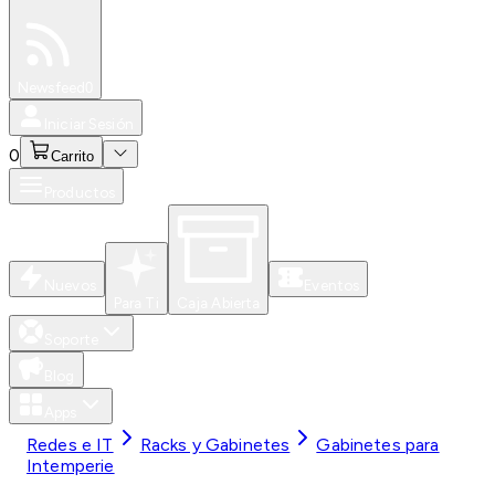
Especiales
Newsfeed
0
Iniciar Sesión
0
Carrito
Productos
Nuevos
Eventos
Para Ti
Caja Abierta
Soporte
Blog
Apps
Redes e IT
Racks y Gabinetes
Gabinetes para
Intemperie