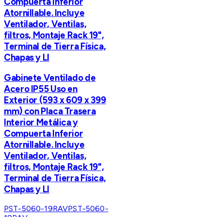
Compuerta Inferior
Atornillable. Incluye
Ventilador, Ventilas,
filtros, Montaje Rack 19",
Terminal de Tierra Física,
Chapas y Ll
Gabinete Ventilado de
Acero IP55 Uso en
Exterior (593 x 609 x 399
mm) con Placa Trasera
Interior Metálica y
Compuerta Inferior
Atornillable. Incluye
Ventilador, Ventilas,
filtros, Montaje Rack 19",
Terminal de Tierra Física,
Chapas y Ll
PST-5060-19RAV
PST-5060-