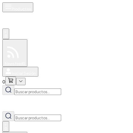
Productos
0
Especiales
Newsfeed
0
Iniciar Sesión
0
0