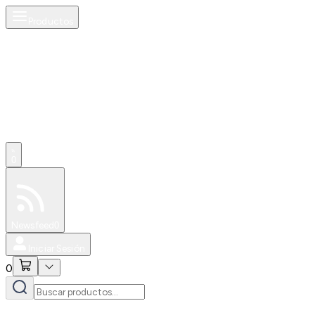
Productos
0
Especiales
Newsfeed
0
Iniciar Sesión
0