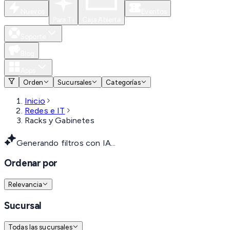
Nuevos
Eventos
Para Ti
Caja Abierta
Soporte
Blog
Apps
Orden
Sucursales
Categorías
Inicio
Redes e IT
Racks y Gabinetes
Generando filtros con IA...
Ordenar por
Relevancia
Sucursal
Todas las sucursales