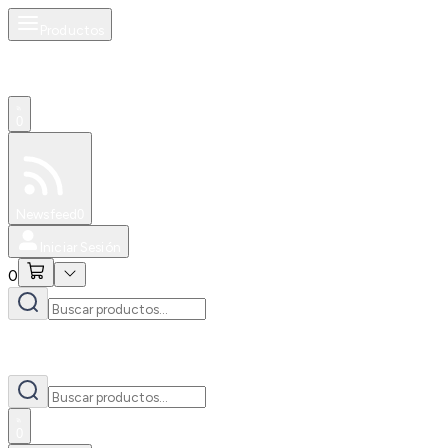
Productos
0
Especiales
Newsfeed
0
Iniciar Sesión
0
0