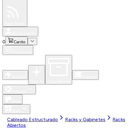
Especiales
Newsfeed
0
Iniciar Sesión
0
Carrito
Productos
Nuevos
Eventos
Para Ti
Caja Abierta
Soporte
Blog
Apps
Cableado Estructurado
Racks y Gabinetes
Racks
Abiertos