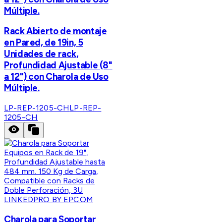
Múltiple.
Rack Abierto de montaje
en Pared, de 19in, 5
Unidades de rack,
Profundidad Ajustable (8"
a 12") con Charola de Uso
Múltiple.
LP-REP-1205-CH
LP-REP-
1205-CH
LINKEDPRO BY EPCOM
Charola para Soportar