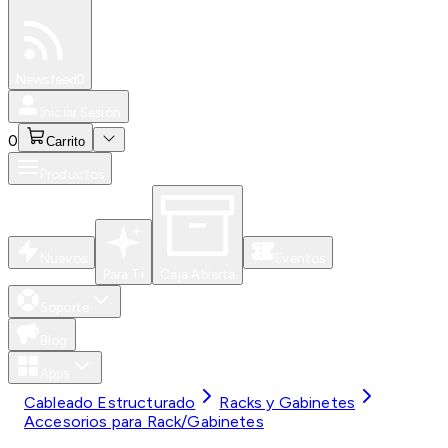
Especiales
Newsfeed
0
Iniciar Sesión
0
Carrito
Productos
Nuevos
Eventos
Para Ti
Caja Abierta
Soporte
Blog
Apps
Cableado Estructurado
Racks y Gabinetes
Accesorios para Rack/Gabinetes