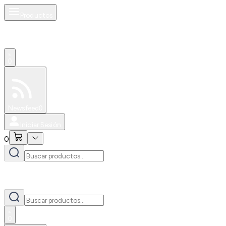
Productos
0
Especiales
Newsfeed
0
Iniciar Sesión
0
0