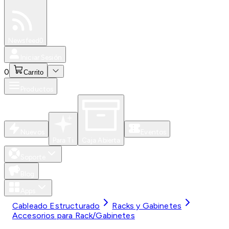
Especiales
Newsfeed
0
Iniciar Sesión
0
Carrito
Productos
Nuevos
Eventos
Para Ti
Caja Abierta
Soporte
Blog
Apps
Cableado Estructurado
Racks y Gabinetes
Accesorios para Rack/Gabinetes