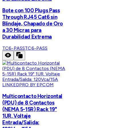
Bote con 100 Plugs Pass
Through RJ45 Cat6 sin
Blindaje, Chapado de Oro
a 30 Micras para
Durabilidad Extrema
TC6-PASS
TC6-PASS
LINKEDPRO BY EPCOM
Multicontacto Horizontal
(PDU) de 8 Contactos
(NEMA 5-15R) Rack 19"
1UR. Voltaje
Entrada/Salida: