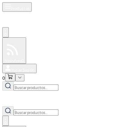
Productos
0
Especiales
Newsfeed
0
Iniciar Sesión
0
0