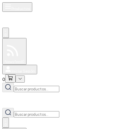
Productos
0
Especiales
Newsfeed
0
Iniciar Sesión
0
0