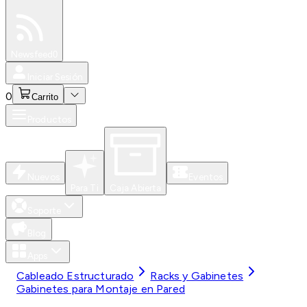
Especiales
Newsfeed
0
Iniciar Sesión
0
Carrito
Productos
Nuevos
Eventos
Para Ti
Caja Abierta
Soporte
Blog
Apps
Cableado Estructurado
Racks y Gabinetes
Gabinetes para Montaje en Pared