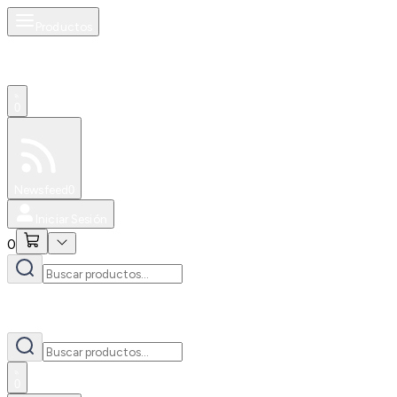
Productos
0
Especiales
Newsfeed
0
Iniciar Sesión
0
0