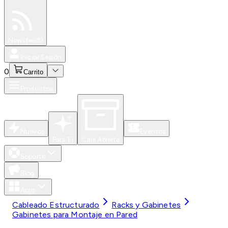
Especiales
Newsfeed
0
Iniciar Sesión
0
Carrito
Productos
Nuevos
Eventos
Para Ti
Caja Abierta
Soporte
Blog
Apps
Cableado Estructurado
Racks y Gabinetes
Gabinetes para Montaje en Pared