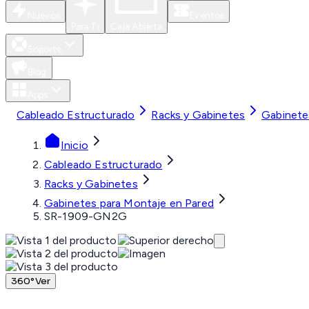
Nuevos
Eventos
Para Ti
Caja Abierta
Soporte
Blog
Apps
Cableado Estructurado
Racks y Gabinetes
Gabinete
Inicio
Cableado Estructurado
Racks y Gabinetes
Gabinetes para Montaje en Pared
SR-1909-GN2G
360°
Ver