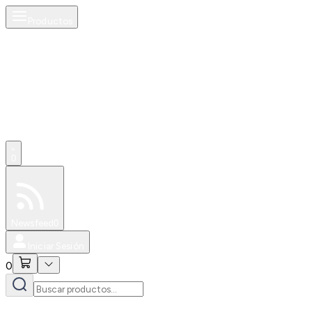
Productos
0
Especiales
Newsfeed
0
Iniciar Sesión
0