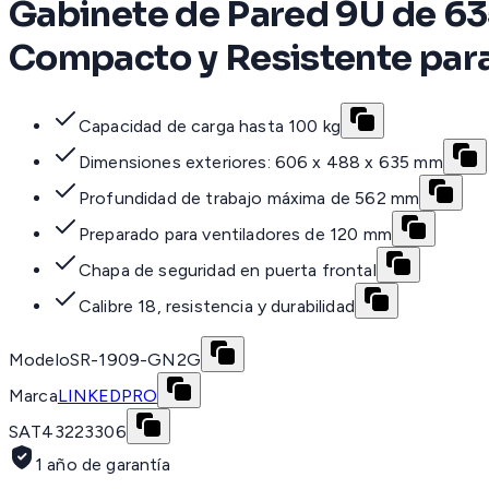
Gabinete de Pared 9U de 63
Compacto y Resistente para
Capacidad de carga hasta 100 kg
Dimensiones exteriores: 606 x 488 x 635 mm
Profundidad de trabajo máxima de 562 mm
Preparado para ventiladores de 120 mm
Chapa de seguridad en puerta frontal
Calibre 18, resistencia y durabilidad
Modelo
SR-1909-GN2G
Marca
LINKEDPRO
SAT
43223306
1 año de garantía