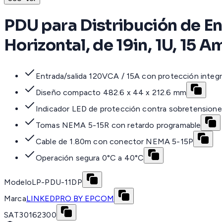
PDU para Distribución de Ene
Horizontal, de 19in, 1U, 15 
Entrada/salida 120VCA / 15A con protección integ
Diseño compacto 482.6 x 44 x 212.6 mm
Indicador LED de protección contra sobretension
Tomas NEMA 5-15R con retardo programable
Cable de 1.80m con conector NEMA 5-15P
Operación segura 0°C a 40°C
Modelo
LP-PDU-11DP
Marca
LINKEDPRO BY EPCOM
SAT
30162300