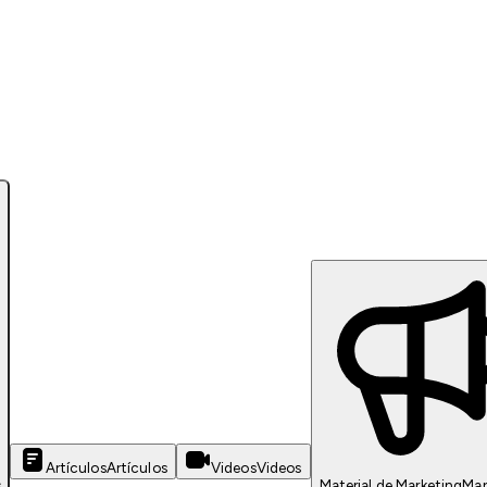
Artículos
Artículos
Videos
Videos
s
Material de Marketing
Mar