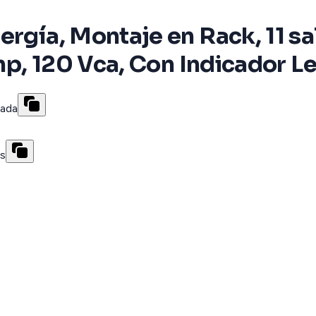
rgía, Montaje en Rack, 11 sal
Amp, 120 Vca, Con Indicador L
rada
es