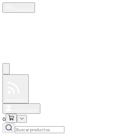
Productos
0
Especiales
Newsfeed
0
Iniciar Sesión
0