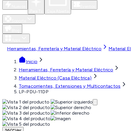
Nuevos
Eventos
Para Ti
Caja Abierta
Soporte
Blog
Apps
Herramientas, Ferretería y Material Eléctrico
Material E
Inicio
Herramientas, Ferretería y Material Eléctrico
Material Eléctrico (Casa Eléctrica)
Tomacorrientes, Extensiones y Multicontactos
LP-PDU-11DP
360°
Ver