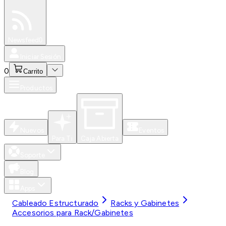
Especiales
Newsfeed
0
Iniciar Sesión
0
Carrito
Productos
Nuevos
Eventos
Para Ti
Caja Abierta
Soporte
Blog
Apps
Cableado Estructurado
Racks y Gabinetes
Accesorios para Rack/Gabinetes