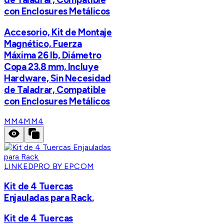
con Enclosures Metálicos
Accesorio, Kit de Montaje
Magnético, Fuerza
Máxima 26 lb, Diámetro
Copa 23.8 mm, Incluye
Hardware, Sin Necesidad
de Taladrar, Compatible
con Enclosures Metálicos
MM4
MM4
LINKEDPRO BY EPCOM
Kit de 4 Tuercas
Enjauladas para Rack.
Kit de 4 Tuercas