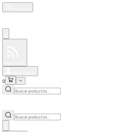
Productos
0
Especiales
Newsfeed
0
Iniciar Sesión
0
0