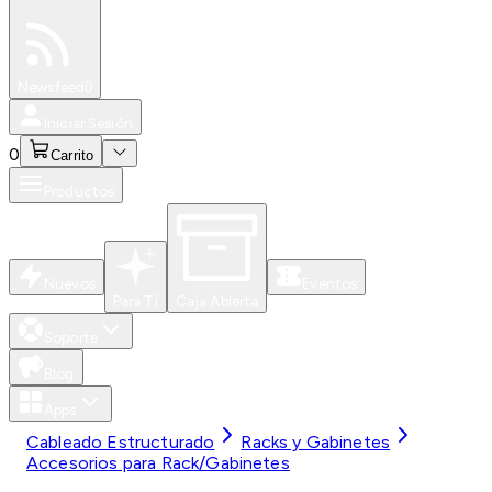
Especiales
Newsfeed
0
Iniciar Sesión
0
Carrito
Productos
Nuevos
Eventos
Para Ti
Caja Abierta
Soporte
Blog
Apps
Cableado Estructurado
Racks y Gabinetes
Accesorios para Rack/Gabinetes