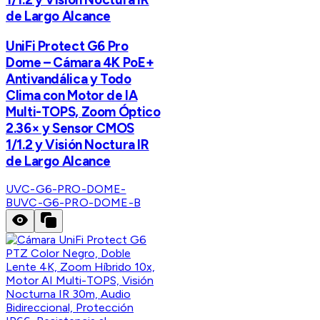
de Largo Alcance
UniFi Protect G6 Pro
Dome – Cámara 4K PoE+
Antivandálica y Todo
Clima con Motor de IA
Multi-TOPS, Zoom Óptico
2.36× y Sensor CMOS
1/1.2 y Visión Noctura IR
de Largo Alcance
UVC-G6-PRO-DOME-
B
UVC-G6-PRO-DOME-B