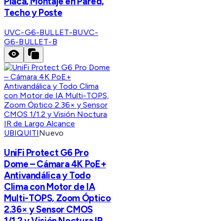
Placa, Montaje en Pared,
Techo y Poste
UVC-G6-BULLET-B
UVC-
G6-BULLET-B
UBIQUITI
Nuevo
UniFi Protect G6 Pro
Dome – Cámara 4K PoE+
Antivandálica y Todo
Clima con Motor de IA
Multi-TOPS, Zoom Óptico
2.36× y Sensor CMOS
1/1.2 y Visión Noctura IR