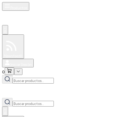
Productos
0
Especiales
Newsfeed
0
Iniciar Sesión
0
0