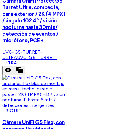
Cámara UniFi Protect G5
Turret Ultra, compacta,
para exterior / 2K (4 MPX)
/ ángulo 102.4° / visión
nocturna hasta 30mts/
detección de eventos /
micrófono, POE+
UVC-G5-TURRET-
ULTRA
UVC-G5-TURRET-
ULTRA
UBIQUITI
Cámara UniFi G5 Flex, con
opciones flexibles de