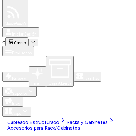
Especiales
Newsfeed
0
Iniciar Sesión
0
Carrito
Productos
Nuevos
Eventos
Para Ti
Caja Abierta
Soporte
Blog
Apps
Cableado Estructurado
Racks y Gabinetes
Accesorios para Rack/Gabinetes