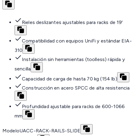
Rieles deslizantes ajustables para racks de 19'
Compatibilidad con equipos UniFi y estándar EIA-
310
Instalación sin herramientas (toolless) rápida y
sencilla
Capacidad de carga de hasta 70 kg (154 lb)
Construcción en acero SPCC de alta resistencia
Profundidad ajustable para racks de 600-1066
mm
Modelo
UACC-RACK-RAILS-SLIDE