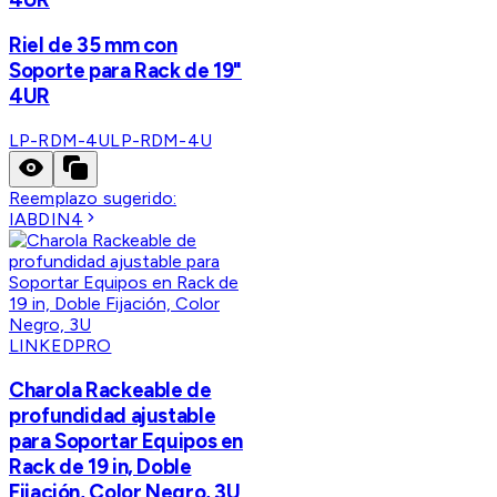
Riel de 35 mm con
Soporte para Rack de 19"
4UR
LP-RDM-4U
LP-RDM-4U
Reemplazo sugerido:
IABDIN4
LINKEDPRO
Charola Rackeable de
profundidad ajustable
para Soportar Equipos en
Rack de 19 in, Doble
Fijación, Color Negro, 3U