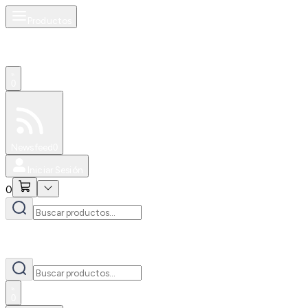
Productos
0
Especiales
Newsfeed
0
Iniciar Sesión
0
0