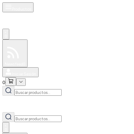
Productos
0
Especiales
Newsfeed
0
Iniciar Sesión
0
0