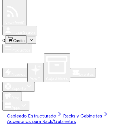
Especiales
Newsfeed
0
Iniciar Sesión
0
Carrito
Productos
Nuevos
Eventos
Para Ti
Caja Abierta
Soporte
Blog
Apps
Cableado Estructurado
Racks y Gabinetes
Accesorios para Rack/Gabinetes