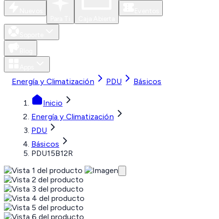
Nuevos
Eventos
Para Ti
Caja Abierta
Soporte
Blog
Apps
Energía y Climatización
PDU
Básicos
Inicio
Energía y Climatización
PDU
Básicos
PDU15B12R