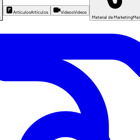
Artículos
Artículos
Videos
Videos
s
Material de Marketing
Mar