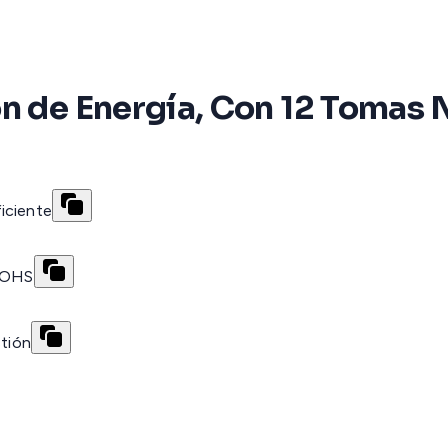
ón de Energía, Con 12 Tomas 
iciente
/ROHS
stión