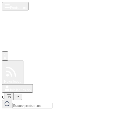
Productos
0
Especiales
Newsfeed
0
Iniciar Sesión
0