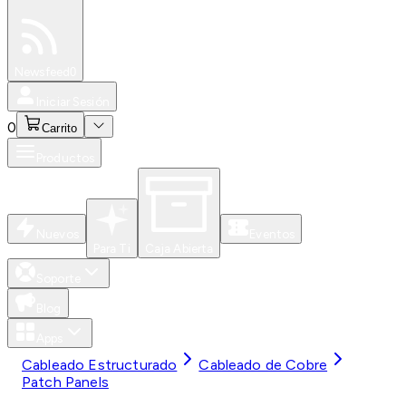
Especiales
Newsfeed
0
Iniciar Sesión
0
Carrito
Productos
Nuevos
Eventos
Para Ti
Caja Abierta
Soporte
Blog
Apps
Cableado Estructurado
Cableado de Cobre
Patch Panels