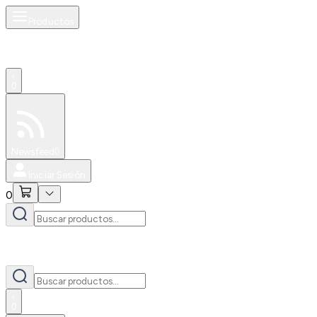
Productos
0
Especiales
Newsfeed
0
Iniciar Sesión
0
0