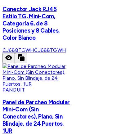
Conector Jack RJ45
Estilo TG, Mini-Com,
Categoría 6, de 8
Posiciones y 8 Cables,
Color Blanco
CJ688TGWH
CJ688TGWH
PANDUIT
Panel de Parcheo Modular
Mini-Com (Sin
Conectores), Plano, Sin
Blindaje, de 24 Puertos,
1UR