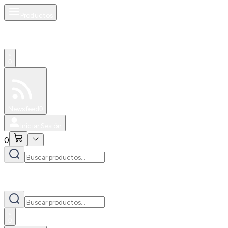
Productos
0
Especiales
Newsfeed
0
Iniciar Sesión
0
0