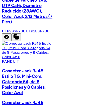
Cable de Parcheo TX6,
UTP Cat6, Diámetro
Reducido (28AWG),
Color Azul, 2.13 Metros (7
Pies)
UTP28SP7BU
UTP28SP7BU
PANDUIT
Conector Jack RJ45
Estilo TG, Mini-Com,
Categoría 6A, de 8
Posiciones y 8 Cables,
Color Azul
Conector Jack RJ45