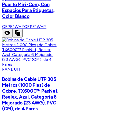
Puerto Mini-Com, Con
Espacios Para Etiquetas,
Color Blanco
CFPE1WHY
CFPE1WHY
PANDUIT
Bobina de Cable UTP 305
Metros (1000 Pies) de
Cobre, TX6000™ PanNet,
Reelex, Azul, Categoría 6
Mejorado (23 AWG), PVC
(CM), de 4 Pares