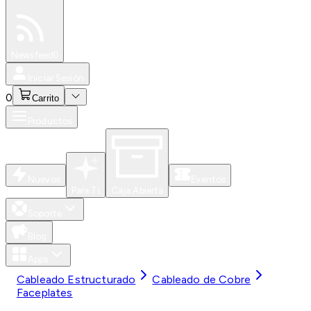
Especiales
Newsfeed
0
Iniciar Sesión
0
Carrito
Productos
Nuevos
Eventos
Para Ti
Caja Abierta
Soporte
Blog
Apps
Cableado Estructurado
Cableado de Cobre
Faceplates