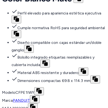
Perfil elevado para apariencia estética ejecutiva
Cumple normativa RoHS para seguridad ambiental
Diseño compatible con cajas estándar un/doble
ganglio
Bolsillo integrado etiquetas reemplazables y
cubierta incluida
Material ABS resistente y duradero
Dimensiones compactas 69.8 x 114.3 mm
Modelo
CFPE1IWY
Marca
PANDUIT