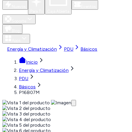
Nuevos
Eventos
Para Ti
Caja Abierta
Soporte
Blog
Apps
Energía y Climatización
PDU
Básicos
Inicio
Energía y Climatización
PDU
Básicos
P16B07M