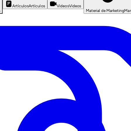
Artículos
Artículos
Videos
Videos
s
Material de Marketing
Mar