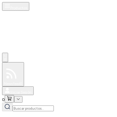
Productos
0
Especiales
Newsfeed
0
Iniciar Sesión
0