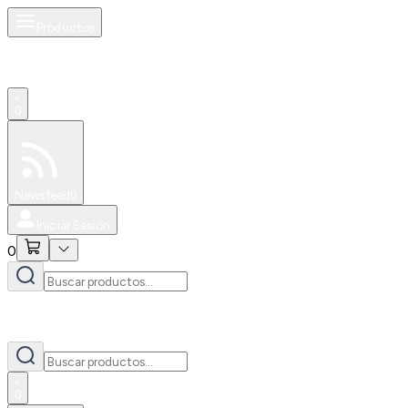
Productos
0
Especiales
Newsfeed
0
Iniciar Sesión
0
0