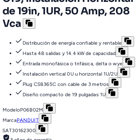
de 19in, 1UR, 50 Amp, 208
Vca
Distribución de energía confiable y rentable
Hasta 48 salidas y 14.4 kW de capacidad
Entrada monofásica o trifásica, delta o wye
Instalación vertical 0U u horizontal 1U/2U
Plug CS8365C con cable de 3 metros
Diseño compacto de 19 pulgadas 1U
Modelo
P06B02M
Marca
PANDUIT
SAT
30162300
3 años de garantía