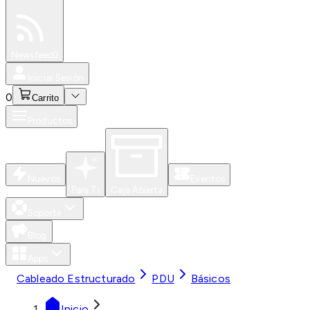
Especiales
Newsfeed
0
Iniciar Sesión
0
Carrito
Productos
Nuevos
Eventos
Para Ti
Caja Abierta
Soporte
Blog
Apps
Cableado Estructurado
PDU
Básicos
Inicio