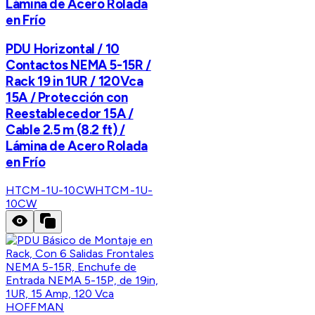
Lámina de Acero Rolada
en Frío
PDU Horizontal / 10
Contactos NEMA 5-15R /
Rack 19 in 1UR / 120Vca
15A / Protección con
Reestablecedor 15A /
Cable 2.5 m (8.2 ft) /
Lámina de Acero Rolada
en Frío
HTCM-1U-10CW
HTCM-1U-
10CW
HOFFMAN