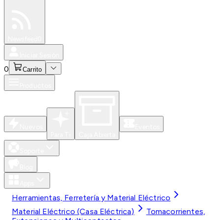
Especiales
Newsfeed
0
Iniciar Sesión
0
Carrito
Productos
Nuevos
Eventos
Para Ti
Caja Abierta
Soporte
Blog
Apps
Herramientas, Ferretería y Material Eléctrico
Material Eléctrico (Casa Eléctrica)
Tomacorrientes,