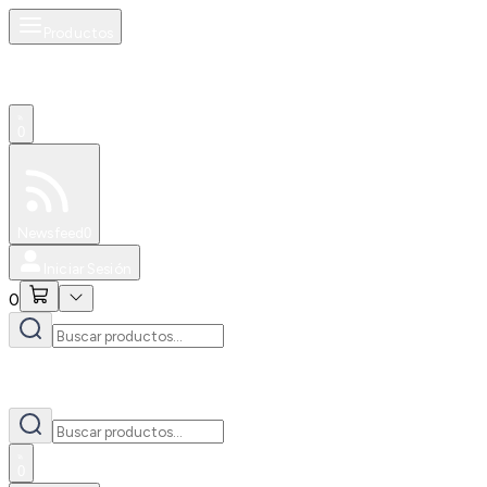
Productos
0
Especiales
Newsfeed
0
Iniciar Sesión
0
0