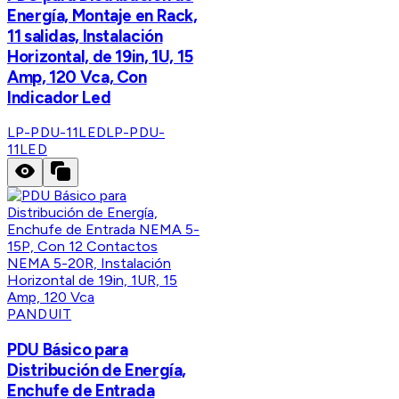
Energía, Montaje en Rack,
11 salidas, Instalación
Horizontal, de 19in, 1U, 15
Amp, 120 Vca, Con
Indicador Led
LP-PDU-11LED
LP-PDU-
11LED
PANDUIT
PDU Básico para
Distribución de Energía,
Enchufe de Entrada