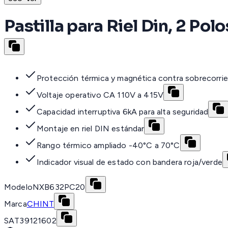
Pastilla para Riel Din, 2 P
Protección térmica y magnética contra sobrecorrie
Voltaje operativo CA 110V a 415V
Capacidad interruptiva 6kA para alta seguridad
Montaje en riel DIN estándar
Rango térmico ampliado -40°C a 70°C
Indicador visual de estado con bandera roja/verde
Modelo
NXB632PC20
Marca
CHINT
SAT
39121602