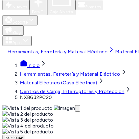
Nuevos
Eventos
Para Ti
Caja Abierta
Soporte
Blog
Apps
Herramientas, Ferretería y Material Eléctrico
Material E
Inicio
Herramientas, Ferretería y Material Eléctrico
Material Eléctrico (Casa Eléctrica)
Centros de Carga, Interruptores y Protección
NXB632PC20
360°
Ver