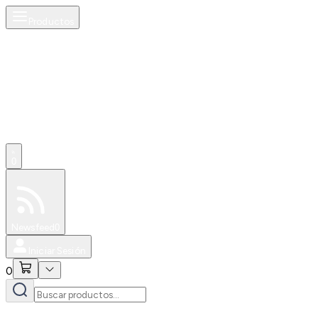
Productos
0
Especiales
Newsfeed
0
Iniciar Sesión
0