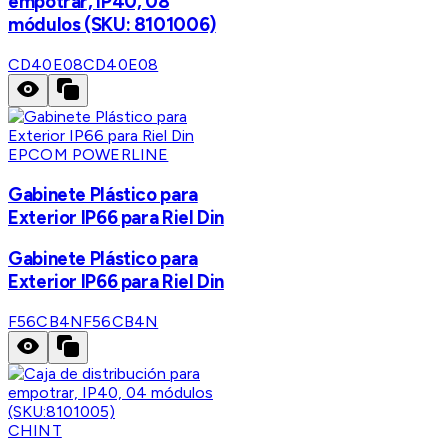
empotrar, IP40, 08
módulos (SKU: 8101006)
CD40E08
CD40E08
EPCOM POWERLINE
Gabinete Plástico para
Exterior IP66 para Riel Din
Gabinete Plástico para
Exterior IP66 para Riel Din
F56CB4N
F56CB4N
CHINT