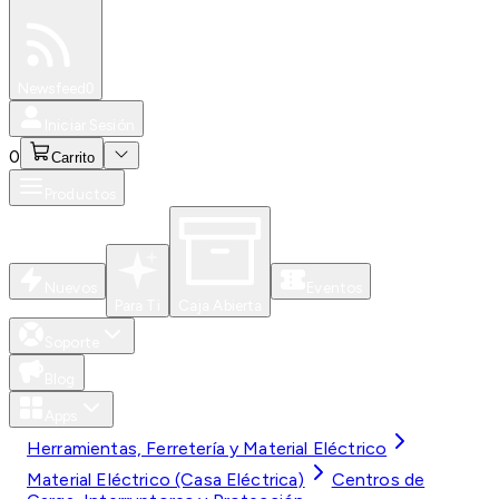
Especiales
Newsfeed
0
Iniciar Sesión
0
Carrito
Productos
Nuevos
Eventos
Para Ti
Caja Abierta
Soporte
Blog
Apps
Herramientas, Ferretería y Material Eléctrico
Material Eléctrico (Casa Eléctrica)
Centros de