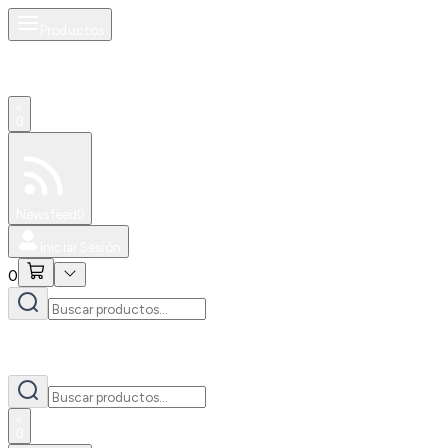
Productos
0
Especiales
Newsfeed
0
Iniciar Sesión
0
0