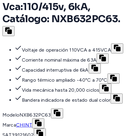
Vca:110/415v, 6kA,
Catálogo: NXB632PC63.
Voltaje de operación 110VCA a 415VCA
Corriente nominal máxima de 63A
Capacidad interruptiva de 6kA
Rango térmico ampliado -40°C a 70°C
Vida mecánica hasta 20,000 ciclos
Bandera indicadora de estado dual color
Modelo
NXB632PC63
Marca
CHINT
SAT
39121602