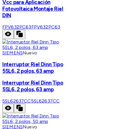
Vcc para Aplicación
Fotovoltaica Montaje Riel
DIN
FPV632PC63
FPV632PC63
SIEMENS
Nuevo
Interruptor Riel Dinn Tipo
5SL6, 2 polos, 63 amp
Interruptor Riel Dinn Tipo
5SL6, 2 polos, 63 amp
5SL62637CC
5SL62637CC
SIEMENS
Nuevo