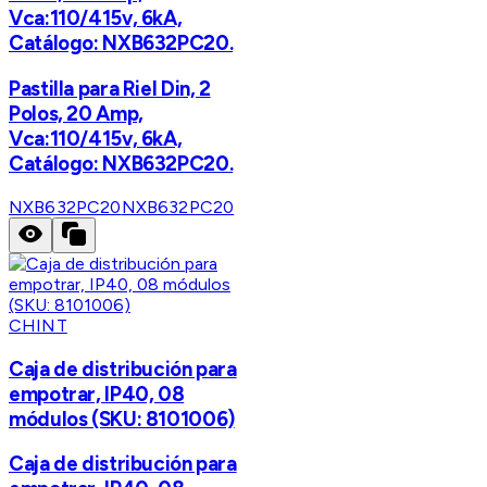
Vca:110/415v, 6kA,
Catálogo: NXB632PC20.
Pastilla para Riel Din, 2
Polos, 20 Amp,
Vca:110/415v, 6kA,
Catálogo: NXB632PC20.
NXB632PC20
NXB632PC20
CHINT
Caja de distribución para
empotrar, IP40, 08
módulos (SKU: 8101006)
Caja de distribución para