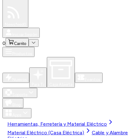
Especiales
Newsfeed
0
Iniciar Sesión
0
Carrito
Productos
Nuevos
Eventos
Para Ti
Caja Abierta
Soporte
Blog
Apps
Herramientas, Ferretería y Material Eléctrico
Material Eléctrico (Casa Eléctrica)
Cable y Alambre