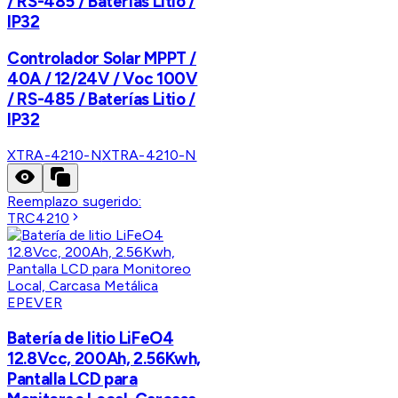
/ RS-485 / Baterías Litio /
IP32
Controlador Solar MPPT /
40A / 12/24V / Voc 100V
/ RS-485 / Baterías Litio /
IP32
XTRA-4210-N
XTRA-4210-N
Reemplazo sugerido:
TRC4210
EPEVER
Batería de litio LiFeO4
12.8Vcc, 200Ah, 2.56Kwh,
Pantalla LCD para