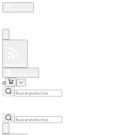
Productos
0
Especiales
Newsfeed
0
Iniciar Sesión
0
0