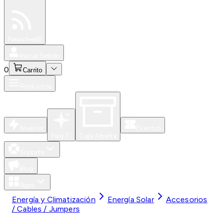
Especiales
Newsfeed
0
Iniciar Sesión
0
Carrito
Productos
Nuevos
Eventos
Para Ti
Caja Abierta
Soporte
Blog
Apps
Energía y Climatización
Energía Solar
Accesorios
/ Cables / Jumpers