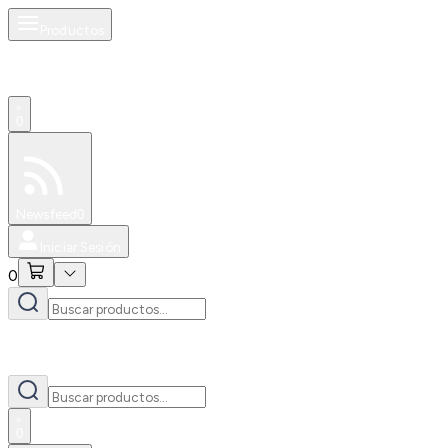
Productos
0
Especiales
Newsfeed
0
Iniciar Sesión
0
0