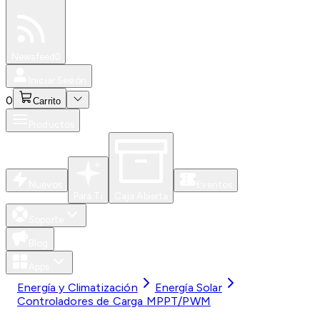
Especiales
Newsfeed
0
Iniciar Sesión
0
Carrito
Productos
Nuevos
Eventos
Para Ti
Caja Abierta
Soporte
Blog
Apps
Energía y Climatización
Energía Solar
Controladores de Carga MPPT/PWM