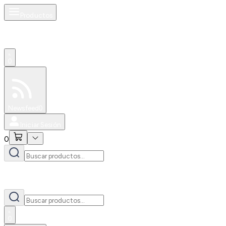
Productos
0
Especiales
Newsfeed
0
Iniciar Sesión
0
0