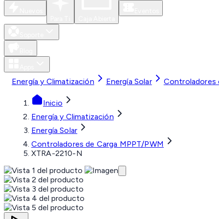
Nuevos
Eventos
Para Ti
Caja Abierta
Soporte
Blog
Apps
Energía y Climatización
Energía Solar
Controladore
Inicio
Energía y Climatización
Energía Solar
Controladores de Carga MPPT/PWM
XTRA-2210-N