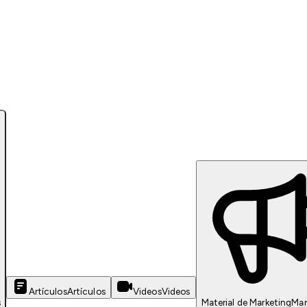
Artículos
Artículos
Videos
Videos
s
Material de Marketing
Mar