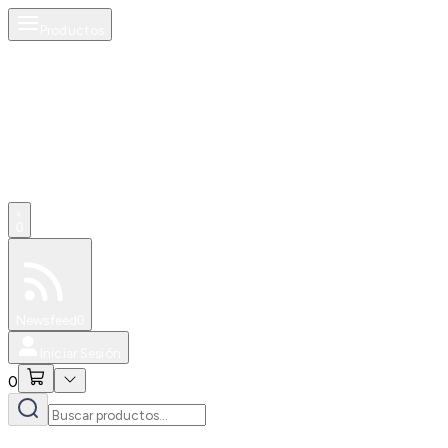
Productos
0
Especiales
Newsfeed
0
Iniciar Sesión
0