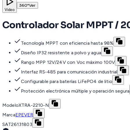
360°
Ver
Video
Controlador Solar MPPT / 20A
Tecnología MPPT con eficiencia hasta 98%
Diseño IP32 resistente a polvo y agua
Rango MPP 12V/24V con Voc máximo 100V
Interfaz RS-485 para comunicación industrial
Configurable para baterías LiFePO4 de litio
Protección electrónica múltiple y operación segura
Modelo
XTRA-2210-N
Marca
EPEVER
SAT
26131803