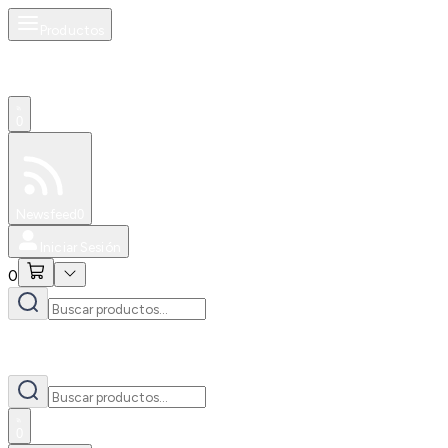
Productos
0
Especiales
Newsfeed
0
Iniciar Sesión
0
0