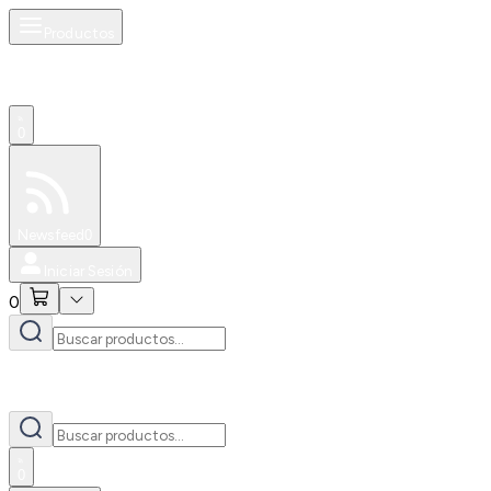
Productos
0
Especiales
Newsfeed
0
Iniciar Sesión
0
0