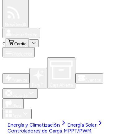
Especiales
Newsfeed
0
Iniciar Sesión
0
Carrito
Productos
Nuevos
Eventos
Para Ti
Caja Abierta
Soporte
Blog
Apps
Energía y Climatización
Energía Solar
Controladores de Carga MPPT/PWM