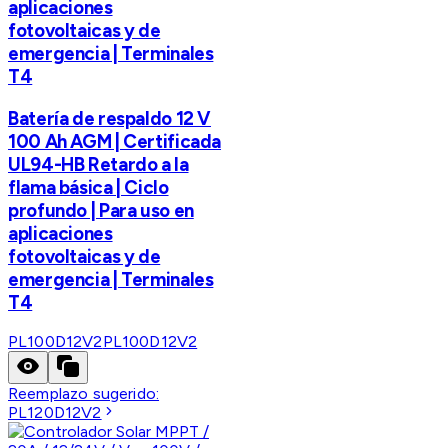
aplicaciones
fotovoltaicas y de
emergencia | Terminales
T4
Batería de respaldo 12 V
100 Ah AGM | Certificada
UL94-HB Retardo a la
flama básica | Ciclo
profundo | Para uso en
aplicaciones
fotovoltaicas y de
emergencia | Terminales
T4
PL100D12V2
PL100D12V2
Reemplazo sugerido:
PL120D12V2