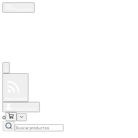
Productos
0
Especiales
Newsfeed
0
Iniciar Sesión
0