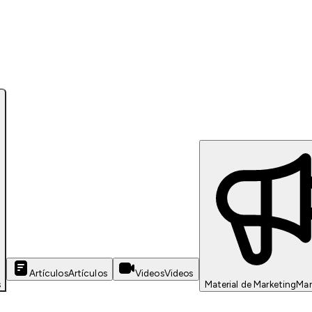
Artículos
Artículos
Videos
Videos
s
Material de Marketing
Mar