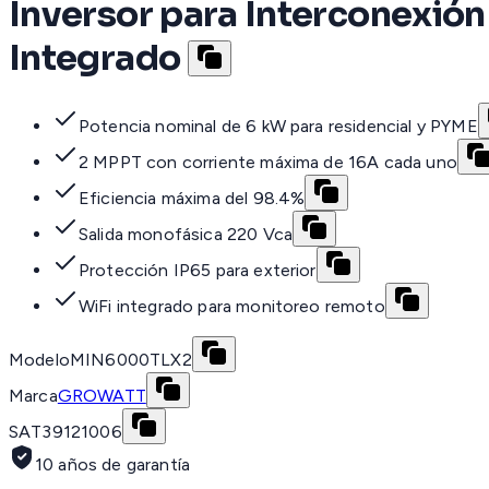
Inversor para Interconexión 
Integrado
Potencia nominal de 6 kW para residencial y PYME
2 MPPT con corriente máxima de 16A cada uno
Eficiencia máxima del 98.4%
Salida monofásica 220 Vca
Protección IP65 para exterior
WiFi integrado para monitoreo remoto
Modelo
MIN6000TLX2
Marca
GROWATT
SAT
39121006
10 años de garantía