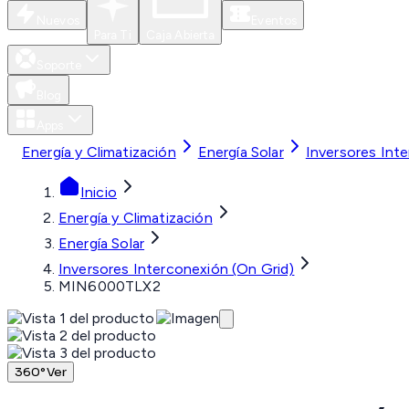
Nuevos
Eventos
Para Ti
Caja Abierta
Soporte
Blog
Apps
Energía y Climatización
Energía Solar
Inversores Int
Inicio
Energía y Climatización
Energía Solar
Inversores Interconexión (On Grid)
MIN6000TLX2
360°
Ver