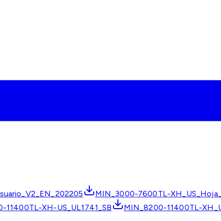
suario_V2_EN_202205
MIN_3000-7600TL-XH_US_Hoja_
0-11400TL-XH-US_UL1741_SB
MIN_8200-11400TL-XH_U