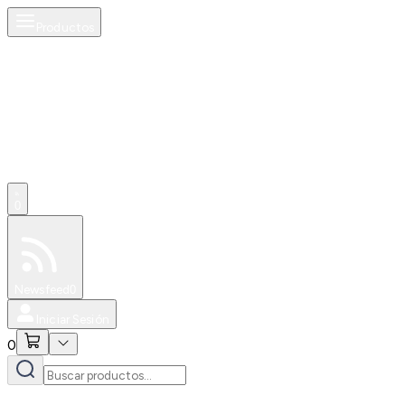
Productos
0
Especiales
Newsfeed
0
Iniciar Sesión
0