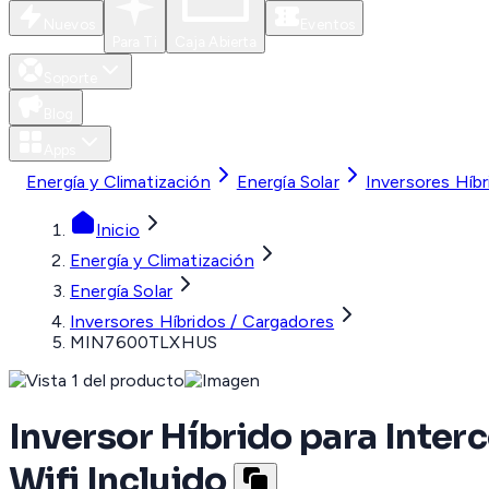
Nuevos
Eventos
Para Ti
Caja Abierta
Soporte
Blog
Apps
Energía y Climatización
Energía Solar
Inversores Híb
Inicio
Energía y Climatización
Energía Solar
Inversores Híbridos / Cargadores
MIN7600TLXHUS
Inversor Híbrido para Inter
Wifi Incluido