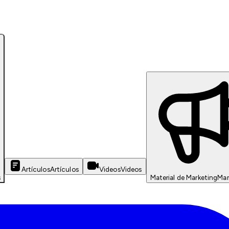
Artículos
Artículos
Videos
Videos
s
Material de Marketing
Mar