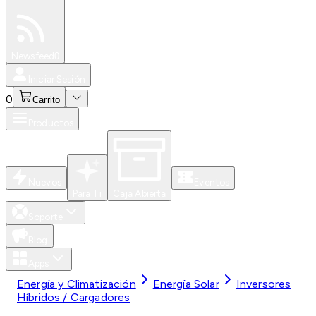
Especiales
Newsfeed
0
Iniciar Sesión
0
Carrito
Productos
Nuevos
Eventos
Para Ti
Caja Abierta
Soporte
Blog
Apps
Energía y Climatización
Energía Solar
Inversores
Híbridos / Cargadores