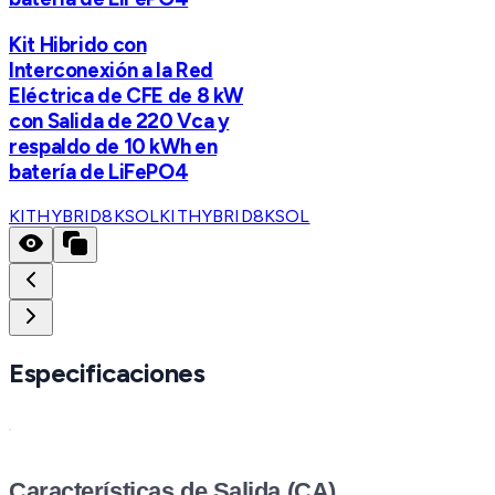
Kit Hibrido con
Interconexión a la Red
Eléctrica de CFE de 8 kW
con Salida de 220 Vca y
respaldo de 10 kWh en
batería de LiFePO4
KITHYBRID8KSOL
KITHYBRID8KSOL
Especificaciones
Características de Salida (CA)