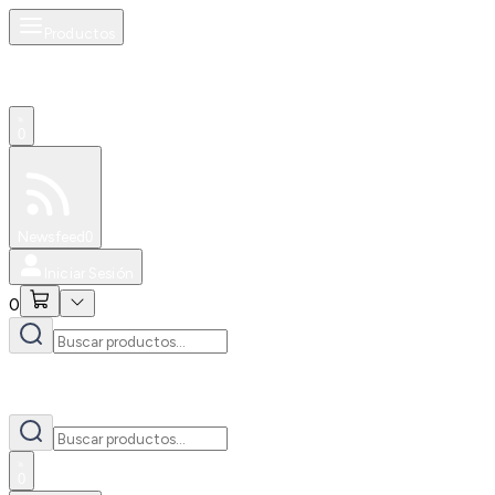
Productos
0
Especiales
Newsfeed
0
Iniciar Sesión
0
0