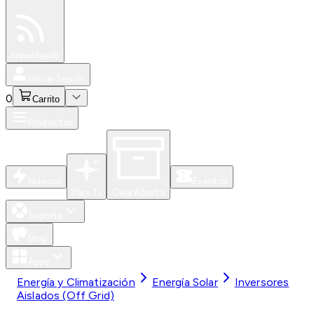
Especiales
Newsfeed
0
Iniciar Sesión
0
Carrito
Productos
Nuevos
Eventos
Para Ti
Caja Abierta
Soporte
Blog
Apps
Energía y Climatización
Energía Solar
Inversores
Aislados (Off Grid)