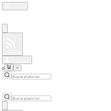
Productos
0
Especiales
Newsfeed
0
Iniciar Sesión
0
0