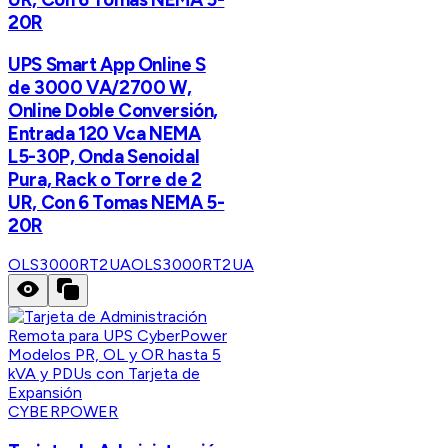
20R
UPS Smart App Online S
de 3000 VA/2700 W,
Online Doble Conversión,
Entrada 120 Vca NEMA
L5-30P, Onda Senoidal
Pura, Rack o Torre de 2
UR, Con 6 Tomas NEMA 5-
20R
OLS3000RT2UA
OLS3000RT2UA
CYBERPOWER