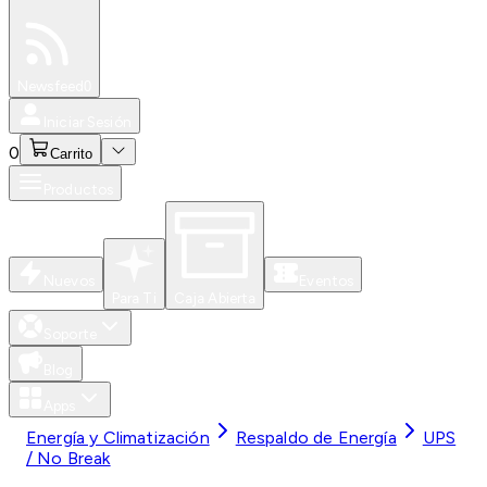
Especiales
Newsfeed
0
Iniciar Sesión
0
Carrito
Productos
Nuevos
Eventos
Para Ti
Caja Abierta
Soporte
Blog
Apps
Energía y Climatización
Respaldo de Energía
UPS
/ No Break