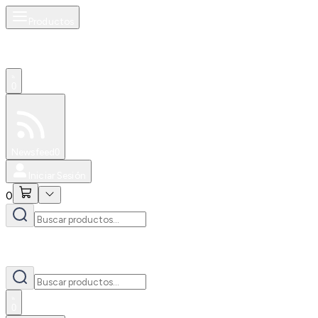
Productos
0
Especiales
Newsfeed
0
Iniciar Sesión
0
0