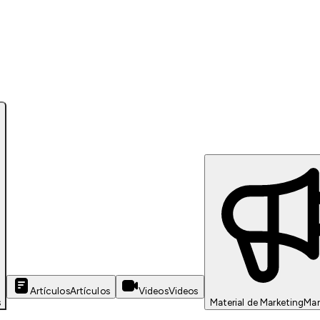
Artículos
Artículos
Videos
Videos
s
Material de Marketing
Mar