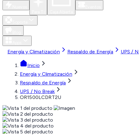
Nuevos
Eventos
Para Ti
Caja Abierta
Soporte
Blog
Apps
Energía y Climatización
Respaldo de Energía
UPS / N
Inicio
Energía y Climatización
Respaldo de Energía
UPS / No Break
OR1500LCDRT2U