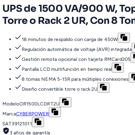
UPS de 1500 VA/900 W, Topo
Torre o Rack 2 UR, Con 8 
18 minutos de respaldo con carga de 450W
Regulación automática de voltaje (AVR) integrada
Gestión remota opcional con tarjeta RMCard205
Pantalla LCD multifunción en tiempo real
8 tomas NEMA 5-15R para múltiples conexiones
Diseño convertible torre o rack 2U
Modelo
OR1500LCDRT2U
Marca
CYBERPOWER
SAT
39121011
3 años de garantía