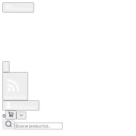
Productos
0
Especiales
Newsfeed
0
Iniciar Sesión
0