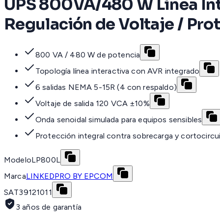
UPS 800VA/480 W Línea Inte
Regulación de Voltaje / Pro
800 VA / 480 W de potencia
Topología línea interactiva con AVR integrado
6 salidas NEMA 5-15R (4 con respaldo)
Voltaje de salida 120 VCA ±10%
Onda senoidal simulada para equipos sensibles
Protección integral contra sobrecarga y cortocircu
Modelo
LP800L
Marca
LINKEDPRO BY EPCOM
SAT
39121011
3 años de garantía