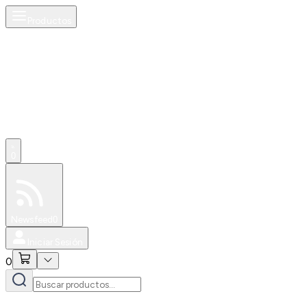
Productos
0
Especiales
Newsfeed
0
Iniciar Sesión
0