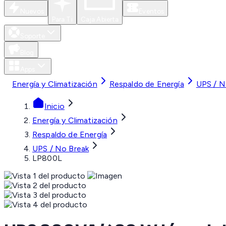
Nuevos
Eventos
Para Ti
Caja Abierta
Soporte
Blog
Apps
Energía y Climatización
Respaldo de Energía
UPS / N
Inicio
Energía y Climatización
Respaldo de Energía
UPS / No Break
LP800L