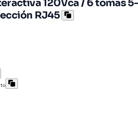
ractiva 120Vca / 6 tomas 5-
tección RJ45
ito