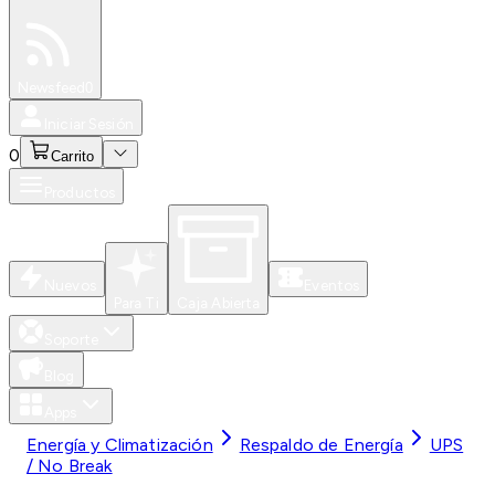
Especiales
Newsfeed
0
Iniciar Sesión
0
Carrito
Productos
Nuevos
Eventos
Para Ti
Caja Abierta
Soporte
Blog
Apps
Energía y Climatización
Respaldo de Energía
UPS
/ No Break