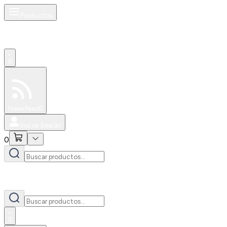
Productos
0
Especiales
Newsfeed
0
Iniciar Sesión
0
0