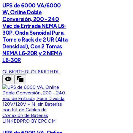
UPS de 6000 VA/6000
W, Online Doble
Conversión, 200 - 240
Vac de Entrada NEMA L6-
30P, Onda Senoidal Pura,
Torre o Rack de 2 UR (Alta
Densidad), Con 2 Tomas
NEMA L6-20R y 2 NEMA
L6-30R
OL6KRTHDL
OL6KRTHDL
LINKEDPRO BY EPCOM
UPS de 6000 VA, Online