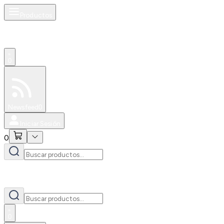
Productos
0
Especiales
Newsfeed
0
Iniciar Sesión
0
0