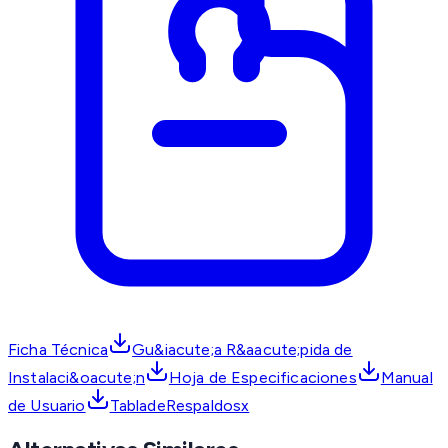
Ficha Técnica
Gu&iacute;a R&aacute;pida de
Instalaci&oacute;n
Hoja de Especificaciones
Manual
de Usuario
TabladeRespaldosx