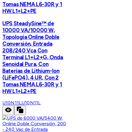
Tomas NEMA L6-30R y 1
HW L1+L2+PE
UPS SteadySine™ de
10000 VA/10000 W,
Topología Online Doble
Conversión, Entrada
208/240 Vca Con
Terminal L1+L2+G, Onda
Senoidal Pura, Con
Baterías de Lithium-Ion
(LiFePO4), 4 UR, Con 2
Tomas NEMA L6-30R y 1
HW L1+L2+PE
U10N11L
U10N11L