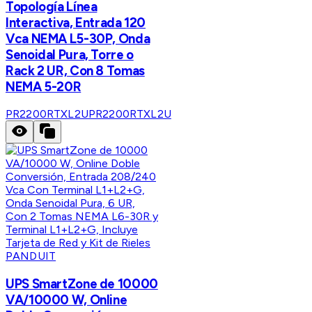
Topología Línea
Interactiva, Entrada 120
Vca NEMA L5-30P, Onda
Senoidal Pura, Torre o
Rack 2 UR, Con 8 Tomas
NEMA 5-20R
PR2200RTXL2U
PR2200RTXL2U
PANDUIT
UPS SmartZone de 10000
VA/10000 W, Online