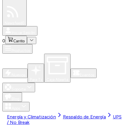
Especiales
Newsfeed
0
Iniciar Sesión
0
Carrito
Productos
Nuevos
Eventos
Para Ti
Caja Abierta
Soporte
Blog
Apps
Energía y Climatización
Respaldo de Energía
UPS
/ No Break