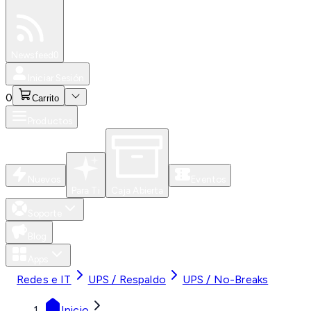
Especiales
Newsfeed
0
Iniciar Sesión
0
Carrito
Productos
Nuevos
Eventos
Para Ti
Caja Abierta
Soporte
Blog
Apps
Redes e IT
UPS / Respaldo
UPS / No-Breaks
Inicio