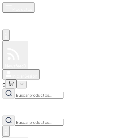
Productos
0
Especiales
Newsfeed
0
Iniciar Sesión
0
0