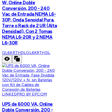
W, Online Doble
Conversión, 200 - 240
Vac de Entrada NEMA L6-
30P, Onda Senoidal Pura,
Torre o Rack de 2 UR (Alta
Densidad), Con 2 Tomas
NEMA L6-20R y 2 NEMA
L6-30R
OL6KRTHDL
OL6KRTHDL
LINKEDPRO BY EPCOM
UPS de 6000 VA, Online
Doble Conversión, 200 -