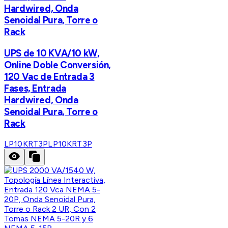
Hardwired, Onda
Senoidal Pura, Torre o
Rack
UPS de 10 KVA/10 kW,
Online Doble Conversión,
120 Vac de Entrada 3
Fases, Entrada
Hardwired, Onda
Senoidal Pura, Torre o
Rack
LP10KRT3P
LP10KRT3P