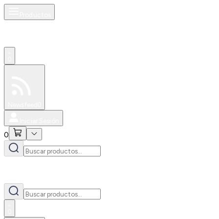
Productos
0
Especiales
Newsfeed
0
Iniciar Sesión
0
0