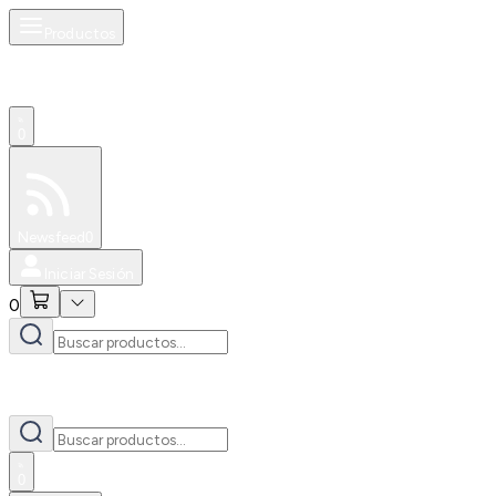
Productos
0
Especiales
Newsfeed
0
Iniciar Sesión
0
0