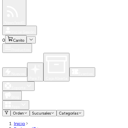
Especiales
Newsfeed
0
Iniciar Sesión
0
Carrito
Productos
Nuevos
Eventos
Para Ti
Caja Abierta
Soporte
Blog
Apps
Orden
Sucursales
Categorías
Inicio