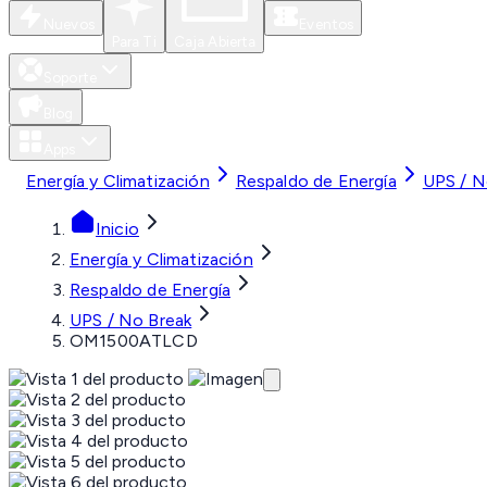
Nuevos
Eventos
Para Ti
Caja Abierta
Soporte
Blog
Apps
Energía y Climatización
Respaldo de Energía
UPS / N
Inicio
Energía y Climatización
Respaldo de Energía
UPS / No Break
OM1500ATLCD