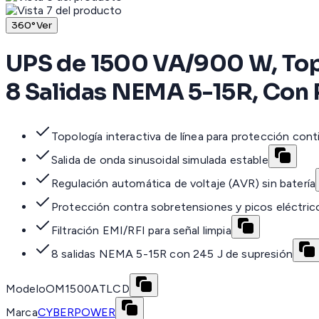
360°
Ver
UPS de 1500 VA/900 W, Topo
8 Salidas NEMA 5-15R, Con 
Topología interactiva de línea para protección cont
Salida de onda sinusoidal simulada estable
Regulación automática de voltaje (AVR) sin batería
Protección contra sobretensiones y picos eléctric
Filtración EMI/RFI para señal limpia
8 salidas NEMA 5-15R con 245 J de supresión
Modelo
OM1500ATLCD
Marca
CYBERPOWER