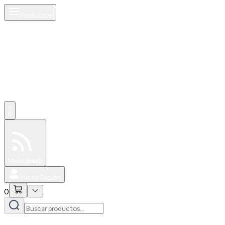
Productos
0
Especiales
Newsfeed
0
Iniciar Sesión
0