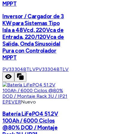
MPPT
Inversor / Cargador de 3
KW para Sistemas Tipo
Isla a 48Vcd, 220Vca de
Entrada, 220/120Vca de
Salida, Onda Sinusoidal
Pura con Controlador
MPPT
PV333048TLV
PV333048TLV
EPEVER
Nuevo
Batería LiFePO4 51.2V
100Ah / 6000 Ciclos
@80% DOD / Montaje