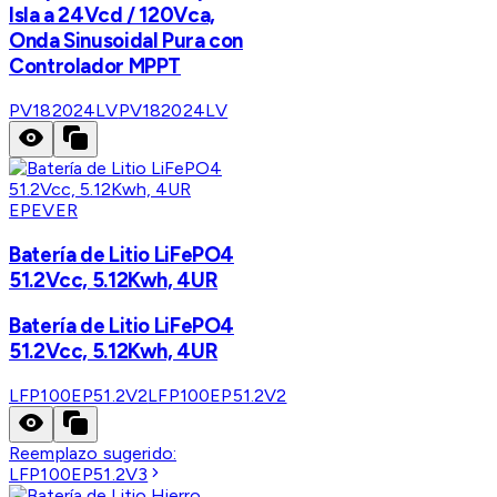
Isla a 24Vcd / 120Vca,
Onda Sinusoidal Pura con
Controlador MPPT
PV182024LV
PV182024LV
EPEVER
Batería de Litio LiFePO4
51.2Vcc, 5.12Kwh, 4UR
Batería de Litio LiFePO4
51.2Vcc, 5.12Kwh, 4UR
LFP100EP51.2V2
LFP100EP51.2V2
Reemplazo sugerido:
LFP100EP51.2V3