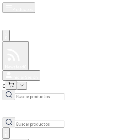
Productos
0
Especiales
Newsfeed
0
Iniciar Sesión
0
0