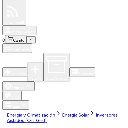
Especiales
Newsfeed
0
Iniciar Sesión
0
Carrito
Productos
Nuevos
Eventos
Para Ti
Caja Abierta
Soporte
Blog
Apps
Energía y Climatización
Energía Solar
Inversores
Aislados (Off Grid)