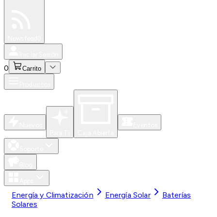
Especiales
Newsfeed
0
Iniciar Sesión
0
Carrito
Productos
Nuevos
Eventos
Para Ti
Caja Abierta
Soporte
Blog
Apps
Energía y Climatización
Energía Solar
Baterías
Solares