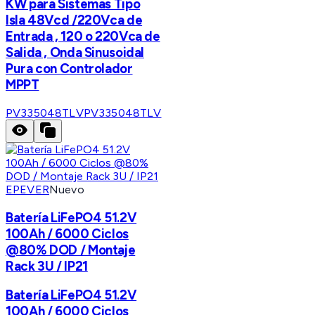
KW para Sistemas Tipo
Isla 48Vcd /220Vca de
Entrada , 120 o 220Vca de
Salida , Onda Sinusoidal
Pura con Controlador
MPPT
PV335048TLV
PV335048TLV
EPEVER
Nuevo
Batería LiFePO4 51.2V
100Ah / 6000 Ciclos
@80% DOD / Montaje
Rack 3U / IP21
Batería LiFePO4 51.2V
100Ah / 6000 Ciclos