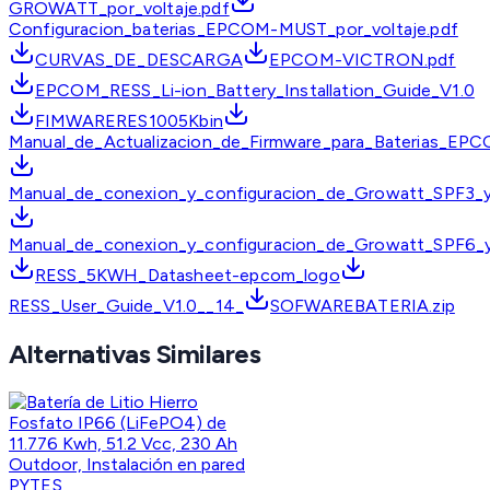
GROWATT_por_voltaje.pdf
Configuracion_baterias_EPCOM-MUST_por_voltaje.pdf
CURVAS_DE_DESCARGA
EPCOM-VICTRON.pdf
EPCOM_RESS_Li-ion_Battery_Installation_Guide_V1.0
FIMWARERES1005Kbin
Manual_de_Actualizacion_de_Firmware_para_Baterias_EP
Manual_de_conexion_y_configuracion_de_Growatt_SPF3_
Manual_de_conexion_y_configuracion_de_Growatt_SPF6_
RESS_5KWH_Datasheet-epcom_logo
RESS_User_Guide_V1.0__14_
SOFWAREBATERIA.zip
Alternativas Similares
PYTES