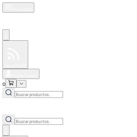
Productos
0
Especiales
Newsfeed
0
Iniciar Sesión
0
0