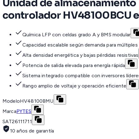
Unidad de almacenamiento B
controlador HV48100BCU ene
Química LFP con celdas grado A y BMS modular
Capacidad escalable según demanda para múltiples 
Alta densidad energética y bajas pérdidas resistivas
Potencia de salida elevada para energía rápida
Sistema integrado compatible con inversores lídere
Rango amplio de voltaje y operación eficiente
Modelo
HV48100BMU
Marca
PYTES
SAT
26111711
10 años de garantía