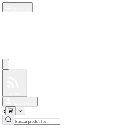
Productos
0
Especiales
Newsfeed
0
Iniciar Sesión
0