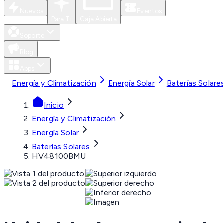
Nuevos
Eventos
Para Ti
Caja Abierta
Soporte
Blog
Apps
Energía y Climatización
Energía Solar
Baterías Solare
Inicio
Energía y Climatización
Energía Solar
Baterías Solares
HV48100BMU