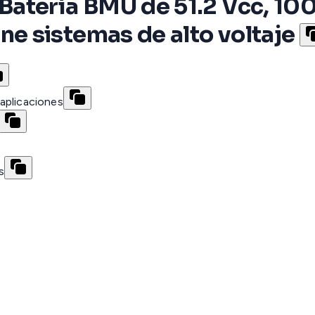
atería BMU de 51.2 Vcc, 100
 sistemas de alto voltaje
aplicaciones
s