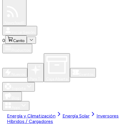
Especiales
Newsfeed
0
Iniciar Sesión
0
Carrito
Productos
Nuevos
Eventos
Para Ti
Caja Abierta
Soporte
Blog
Apps
Energía y Climatización
Energía Solar
Inversores
Híbridos / Cargadores