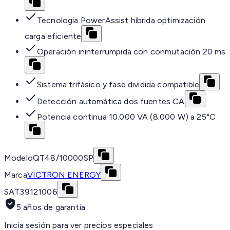
Tecnología PowerAssist híbrida optimización
carga eficiente
Operación ininterrumpida con conmutación 20 ms
Sistema trifásico y fase dividida compatible
Detección automática dos fuentes CA
Potencia continua 10.000 VA (8.000 W) a 25°C
Modelo
QT48/10000SP
Marca
VICTRON ENERGY
SAT
39121006
5 años de garantía
Inicia sesión para ver precios especiales