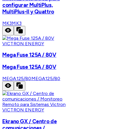
configurar MultiPlus,
MultiPlus-II y Quattro
MK3
MK3
VICTRON ENERGY
Mega Fuse 125A / 80V
Mega Fuse 125A / 80V
MEGA125/80
MEGA125/80
VICTRON ENERGY
Ekrano GX / Centro de
comunicaciones /