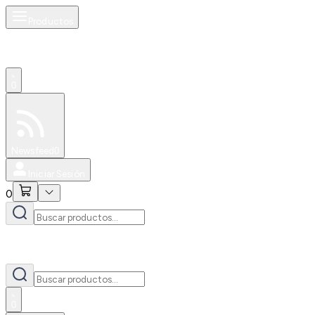
Productos
0
Especiales
Newsfeed
0
Iniciar Sesión
0
0