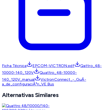
Ficha Técnica
EPCOM-VICTRON.pdf
Qattro_48-
10000-140_120V
Quattro_48-10000-
140_120V_manual
VictronConnect_-_GuÃ­
a_de_configuraciÃ³n_VE.Bus
Alternativas Similares